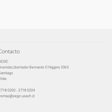
Contacto
SEGIC
Avenida Libertador Bernardo O´Higgins 3363
Santiago
Chile.
2718 0200 - 2718 0204
ventas@segic.usach.cl